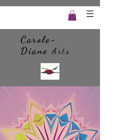
Carole-
Diane
Arts