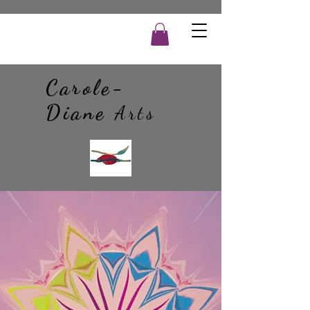
Carole-
Diane
Arts